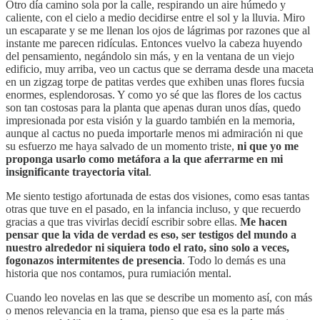
Otro día camino sola por la calle, respirando un aire húmedo y
caliente, con el cielo a medio decidirse entre el sol y la lluvia. Miro
un escaparate y se me llenan los ojos de lágrimas por razones que al
instante me parecen ridículas. Entonces vuelvo la cabeza huyendo
del pensamiento, negándolo sin más, y en la ventana de un viejo
edificio, muy arriba, veo un cactus que se derrama desde una maceta
en un zigzag torpe de patitas verdes que exhiben unas flores fucsia
enormes, esplendorosas. Y como yo sé que las flores de los cactus
son tan costosas para la planta que apenas duran unos días, quedo
impresionada por esta visión y la guardo también en la memoria,
aunque al cactus no pueda importarle menos mi admiración ni que
su esfuerzo me haya salvado de un momento triste,
ni que yo me
proponga usarlo como metáfora a la que aferrarme en mi
insignificante trayectoria vital
.
Me siento testigo afortunada de estas dos visiones, como esas tantas
otras que tuve en el pasado, en la infancia incluso, y que recuerdo
gracias a que tras vivirlas decidí escribir sobre ellas.
Me hacen
pensar que la vida de verdad es eso, ser testigos del mundo a
nuestro alrededor ni siquiera todo el rato, sino solo a veces,
fogonazos intermitentes de presencia
. Todo lo demás es una
historia que nos contamos, pura rumiación mental.
Cuando leo novelas en las que se describe un momento así, con más
o menos relevancia en la trama, pienso que esa es la parte más